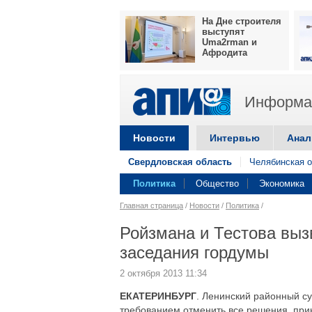
На Дне строителя
выступят
Uma2rman и
Афродита
Информац
Новости
Интервью
Анал
Свердловская область
Челябинская о
Политика
Общество
Экономика
Главная страница
/
Новости
/
Политика
/
Ройзмана и Тестова вызв
заседания гордумы
2 октября 2013 11:34
ЕКАТЕРИНБУРГ
. Ленинский районный су
требованием отменить все решения, при