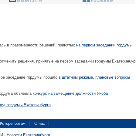
Вконтакте
Facebook
ась в правомерности решений, принятых
на первом заседании гордумы
отменить решения, принятые на первом заседании гордумы Екатеринбур
вое заседание гордумы прошло
в штатном режиме, плановые вопросы
гордума объявила
конкурс на замещение должности Якоба
ред гордумы Екатеринбурга
Фоторепортаж
О нас
ПИ -
Новости Екатеринбурга