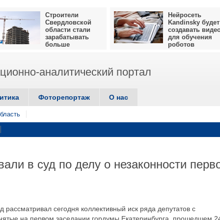
Строители
Нейросеть
Свердловской
Kandinsky будет
области стали
создавать виде
зарабатывать
для обучения
больше
роботов
ионно-аналитический портал
итика
Фоторепортаж
О нас
бласть
али в суд по делу о незаконности перв
д рассматривал сегодня коллективный иск ряда депутатов с
нятые на первом заседании гордумы Екатеринбурга, прошедшем 2