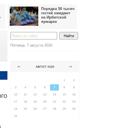
Порядка 50 тысяч
гостей ожидают
о
на Ирбитской
ярмарке
Пятница, 7 августа 2026
АВГУСТ 2026
ПН
ВТ
СР
ЧТ
ПТ
СБ
ВС
1
2
3
4
5
6
7
8
9
ого
10
11
12
13
14
15
16
17
18
19
20
21
22
23
24
25
26
27
28
29
30
31
4