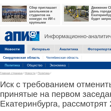
Сбер приглашает
Движение С
школьников и
День города
студентов на
Екатеринбу
конкурс по ИИ с
будет запр
крупными
призами
Информационно-аналитич
Новости
Интервью
Аналитика
Фоторепорт
Свердловская область
Челябинская область
Политика
Общество
Экономика
Главная страница
/
Новости
/
Политика
/
Иск с требованием отменит
принятые на первом заседа
Екатеринбурга, рассмотрят 