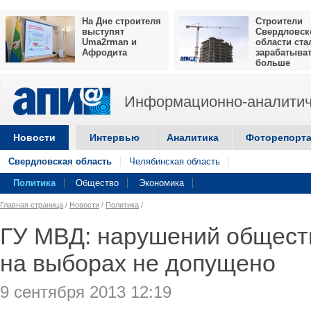
На Дне строителя
Строители
выступят
Свердловск
Uma2rman и
области ста
Афродита
зарабатыва
больше
Информационно-аналитич
Новости
Интервью
Аналитика
Фоторепорт
Свердловская область
Челябинская область
Политика
Общество
Экономика
Главная страница
/
Новости
/
Политика
/
ГУ МВД: нарушений общест
на выборах не допущено
9 сентября 2013 12:19