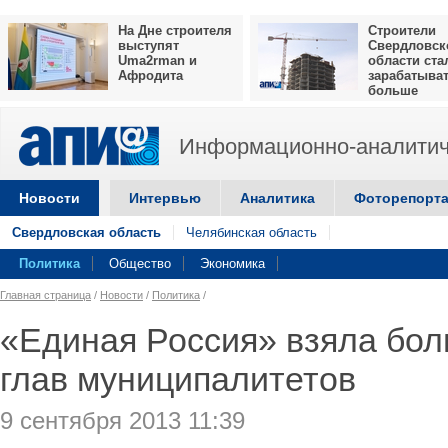
На Дне строителя
Строители
выступят
Свердловск
Uma2rman и
области ста
Афродита
зарабатыва
больше
Информационно-аналитич
Новости
Интервью
Аналитика
Фоторепорт
Свердловская область
Челябинская область
Политика
Общество
Экономика
Главная страница
/
Новости
/
Политика
/
«Единая Россия» взяла бол
глав муниципалитетов
9 сентября 2013 11:39