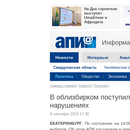
На Дне строителя
выступят
Uma2rman и
Афродита
Информац
Новости
Интервью
Анал
Свердловская область
Челябинская о
Политика
Общество
Экономика
Главная страница
/
Новости
/
Политика
/
В облизбирком поступил
нарушениях
8 сентября 2013 17:30
ЕКАТЕРИНБУРГ
. По состоянию на 14:
выборов. Об этом АПИ рассказали в пре