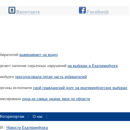
Вконтакте
Facebook
збирателей
выменивают на водку
ргают наличие серьезных нарушений
на выборах в Екатеринбурге
ринбурге
проголосовала пятая часть избирателей
ерсоны исполнили
свой гражданский долг на екатеринбургских выборах
фиксирована
одна из самых низких явок по области
Фоторепортаж
О нас
ПИ -
Новости Екатеринбурга