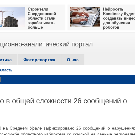
Строители
Нейросеть
Свердловской
Kandinsky будет
области стали
создавать виде
зарабатывать
для обучения
больше
роботов
ионно-аналитический портал
итика
Фоторепортаж
О нас
бласть
о в общей сложности 26 сообщений о
00 на Среднем Урале зафиксировано 26 сообщений о нарушения
сс-службе областного избиркома со ссылкой на данные региональ