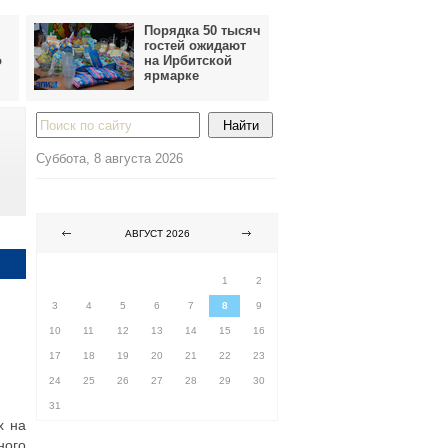
Порядка 50 тысяч
гостей ожидают
о
на Ирбитской
ярмарке
Суббота, 8 августа 2026
АВГУСТ 2026
ПН
ВТ
СР
ЧТ
ПТ
СБ
ВС
1
2
3
4
5
6
7
8
9
10
11
12
13
14
15
16
17
18
19
20
21
22
23
24
25
26
27
28
29
30
31
х на
ного