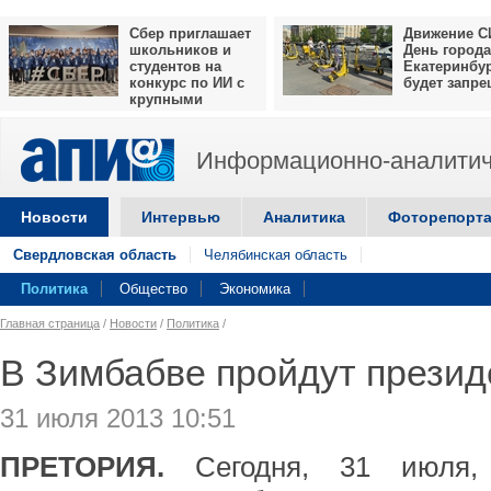
Сбер приглашает
Движение С
школьников и
День города
студентов на
Екатеринбу
конкурс по ИИ с
будет запр
крупными
призами
Информационно-аналитич
Новости
Интервью
Аналитика
Фоторепорт
Свердловская область
Челябинская область
Политика
Общество
Экономика
Главная страница
/
Новости
/
Политика
/
В Зимбабве пройдут прези
31 июля 2013 10:51
ПРЕТОРИЯ.
Сегодня, 31 июля,