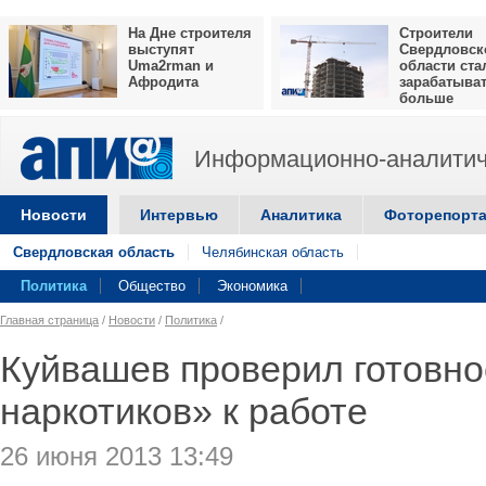
На Дне строителя
Строители
выступят
Свердловск
Uma2rman и
области ста
Афродита
зарабатыва
больше
Информационно-аналитич
Новости
Интервью
Аналитика
Фоторепорт
Свердловская область
Челябинская область
Политика
Общество
Экономика
Главная страница
/
Новости
/
Политика
/
Куйвашев проверил готовно
наркотиков» к работе
26 июня 2013 13:49