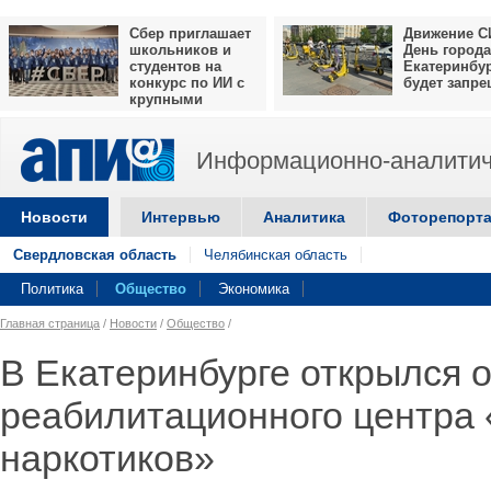
Сбер приглашает
Движение С
школьников и
День города
студентов на
Екатеринбу
конкурс по ИИ с
будет запр
крупными
призами
Информационно-аналитич
Новости
Интервью
Аналитика
Фоторепорт
Свердловская область
Челябинская область
Политика
Общество
Экономика
Главная страница
/
Новости
/
Общество
/
В Екатеринбурге открылся 
реабилитационного центра 
наркотиков»