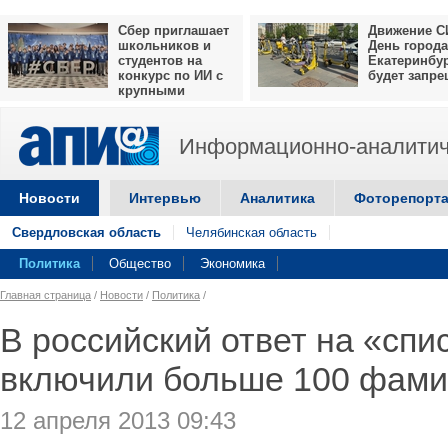
Сбер приглашает
Движение С
школьников и
День города
студентов на
Екатеринбу
конкурс по ИИ с
будет запр
крупными
призами
Информационно-аналитич
Новости
Интервью
Аналитика
Фоторепорт
Свердловская область
Челябинская область
Политика
Общество
Экономика
Главная страница
/
Новости
/
Политика
/
В российский ответ на «спи
включили больше 100 фам
12 апреля 2013 09:43