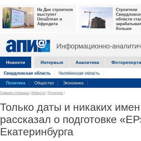
На Дне строителя
Строители
выступят
Свердловск
Uma2rman и
области ста
Афродита
зарабатыва
больше
Информационно-аналитич
Новости
Интервью
Аналитика
Фоторепорт
Свердловская область
Челябинская область
Политика
Общество
Экономика
Главная страница
/
Новости
/
Политика
/
Только даты и никаких име
рассказал о подготовке «ЕР
Екатеринбурга