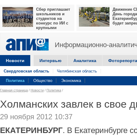
Сбер приглашает
Движение С
школьников и
День города
студентов на
Екатеринбу
конкурс по ИИ с
будет запр
крупными
призами
Информационно-аналитич
Новости
Интервью
Аналитика
Фоторепорт
Свердловская область
Челябинская область
Политика
Общество
Экономика
Главная страница
/
Новости
/
Политика
/
Холманских завлек в свое 
29 ноября 2012 10:37
ЕКАТЕРИНБУРГ
. В Екатеринбурге с