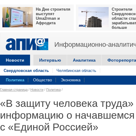
На Дне строителя
Строители
выступят
Свердловск
Uma2rman и
области ста
Афродита
зарабатыва
больше
Информационно-аналитич
Новости
Интервью
Аналитика
Фоторепорт
Свердловская область
Челябинская область
Политика
Общество
Экономика
Главная страница
/
Новости
/
Политика
/
«В защиту человека труда»
информацию о начавшемся 
с «Единой Россией»