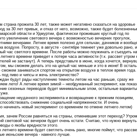
м страна прожила 30 лет, также может негативно сказаться на здоровье
д за 30 лет привык, и отказ от него, возможно, также будет болезненны
марской области и Удмуртии, фактически проживших круглый год по
это увеличение светового вечера с возможностью вечерних прогулок,
тними вечерами. Летнее время полезно для сельчан, дачников и вообще
 воздухе. Попросту, в августе - сентябре темнеет уже довольно рано, и
ый час светлого времени. После работы можно поужинать и съездить н
летнего времени приведет к потере часа активности (т.к. рассвет утром 
елей не застанут). А теперь представьте в июне, когда хочется, вернув
ртом, мы сможем делать это на целый час меньше и это в июне! В остал
 сможем заниматься спортом на открытом воздухе в теплое время года.
 под пиво и чипсы и жечь электричество?
аждан будут рады наступлению темноты летом на час раньше, сразу же
яем лето! А летнее время зимой – необдуманный эксперимент, как пока
ние сезонных переводов будет минимальным злом, остальные варианты
хуже.
кращение неудачного эксперимента и возвращение к прежним позициям,
 способствовать снижению социальной напряженности. И очень
о начинать новый эксперимент со временем по отмене летнего летом)
мя, зачем России равняться на страны, отменившие этот переход? Утром
ий световой час вечером будет очень кстати. Считаю, что нужно вернуть
оводы о якобы вредности этого.
 летнего времени будет светлеть очень рано, многие поймут, что рассве
лые июньские вечера - намного лучше.