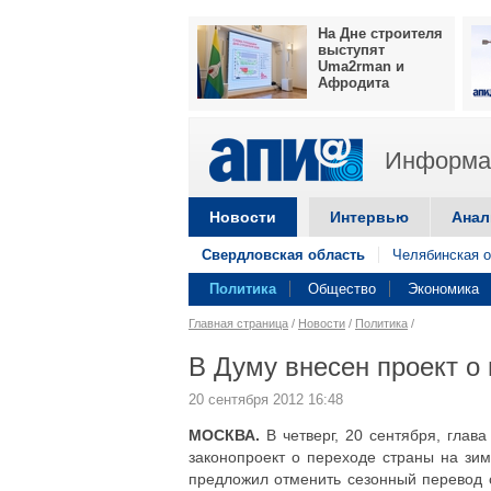
На Дне строителя
выступят
Uma2rman и
Афродита
Информац
Новости
Интервью
Анал
Свердловская область
Челябинская о
Политика
Общество
Экономика
Главная страница
/
Новости
/
Политика
/
В Думу внесен проект о
20 сентября 2012 16:48
МОСКВА.
В четверг, 20 сентября, глав
законопроект о переходе страны на зи
предложил отменить сезонный перевод с