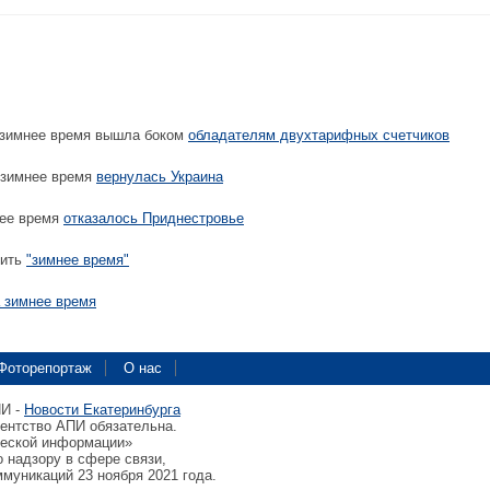
 зимнее время вышла боком
обладателям двухтарифных счетчиков
 зимнее время
вернулась Украина
нее время
отказалось Приднестровье
нить
"зимнее время"
а зимнее время
Фоторепортаж
О нас
ПИ -
Новости Екатеринбурга
гентство АПИ обязательна.
ческой информации»
 надзору в сфере связи,
муникаций 23 ноября 2021 года.