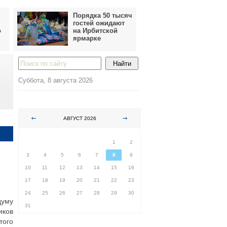
Порядка 50 тысяч
гостей ожидают
о
на Ирбитской
ярмарке
Суббота, 8 августа 2026
АВГУСТ 2026
ПН
ВТ
СР
ЧТ
ПТ
СБ
ВС
1
2
3
4
5
6
7
8
9
10
11
12
13
14
15
16
17
18
19
20
21
22
23
24
25
26
27
28
29
30
думу
31
иков
того