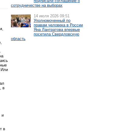
подписали соглашение о
сотрудничестве на выборах
14 июля 2026 09:51
Уполномоченный по
правам человека в России
м,
Яна Лантратова впервые
посетила Свердловскую
область
,
а
на
шись
ьные
 Или
зал
, в
 и
т в