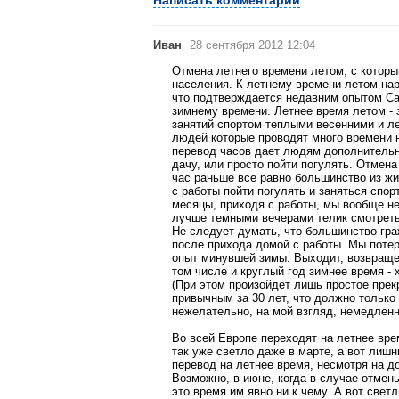
Написать комментарий
Иван
28 сентября 2012 12:04
Отмена летнего времени летом, с которы
населения. К летнему времени летом наро
что подтверждается недавним опытом Са
зимнему времени. Летнее время летом - 
занятий спортом теплыми весенними и ле
людей которые проводят много времени на
перевод часов дает людям дополнительн
дачу, или просто пойти погулять. Отмена 
час раньше все равно большинство из жит
с работы пойти погулять и заняться спо
месяцы, приходя с работы, мы вообще не
лучше темными вечерами телик смотреть
Не следует думать, что большинство гр
после прихода домой с работы. Мы потер
опыт минувшей зимы. Выходит, возвраще
том числе и круглый год зимнее время - 
(При этом произойдет лишь простое пре
привычным за 30 лет, что должно только
нежелательно, на мой взгляд, немедленн
Во всей Европе переходят на летнее вре
так уже светло даже в марте, а вот лишн
перевод на летнее время, несмотря на д
Возможно, в июне, когда в случае отмены
это время им явно ни к чему. А вот свет