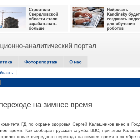
Строители
Нейросеть
Свердловской
Kandinsky будет
области стали
создавать виде
зарабатывать
для обучения
больше
роботов
ионно-аналитический портал
итика
Фоторепортаж
О нас
бласть
 переходе на зимнее время
а комитета ГД по охране здоровья Сергей Калашников внес в Гос
мнее время. Как сообщает русская служба ВВС, при этом Калашн
трелок после очередного перехода на зимнее время в октябре э