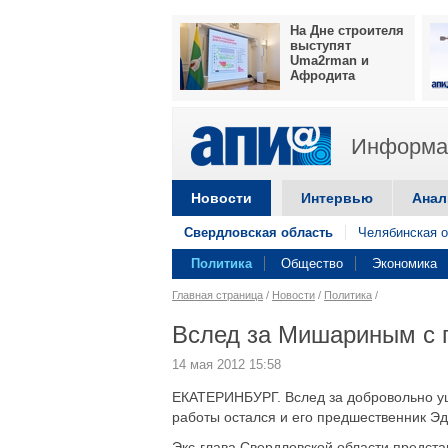
На Дне строителя
выступят
Uma2rman и
Афродита
Информац
Новости
Интервью
Анал
Свердловская область
Челябинская о
Политика
Общество
Экономика
Главная страница
/
Новости
/
Политика
/
Вслед за Мишариным с п
14 мая 2012 15:58
ЕКАТЕРИНБУРГ. Вслед за добровольно у
работы остался и его предшественник Эд
Экс-глава Свердловской области предст