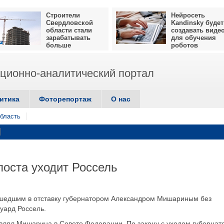
Строители
Нейросеть
Свердловской
Kandinsky будет
области стали
создавать виде
зарабатывать
для обучения
больше
роботов
ионно-аналитический портал
итика
Фоторепортаж
О нас
бласть
оста уходит Россель
шедшим в отставку губернатором Александром Мишариным без
уард Россель.
авлял Мишарина в Совете Федерации. По закону с уходом губернат