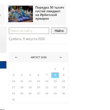
Порядка 50 тысяч
гостей ожидают
о
на Ирбитской
ярмарке
Суббота, 8 августа 2026
АВГУСТ 2026
ПН
ВТ
СР
ЧТ
ПТ
СБ
ВС
1
2
3
4
5
6
7
8
9
10
11
12
13
14
15
16
17
18
19
20
21
22
23
24
25
26
27
28
29
30
31
ора