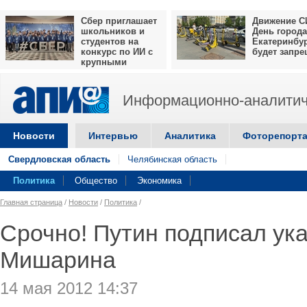
Сбер приглашает
Движение С
школьников и
День города
студентов на
Екатеринбу
конкурс по ИИ с
будет запр
крупными
призами
Информационно-аналитич
Новости
Интервью
Аналитика
Фоторепорт
Свердловская область
Челябинская область
Политика
Общество
Экономика
Главная страница
/
Новости
/
Политика
/
Срочно! Путин подписал ука
Мишарина
14 мая 2012 14:37