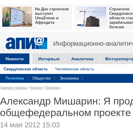
На Дне строителя
Строители
выступят
Свердловск
Uma2rman и
области ста
Афродита
зарабатыва
больше
Информационно-аналитич
Новости
Интервью
Аналитика
Фоторепорт
Свердловская область
Челябинская область
Политика
Общество
Экономика
Главная страница
/
Новости
/
Политика
/
Александр Мишарин: Я прод
общефедеральном проекте
14 мая 2012 15:03