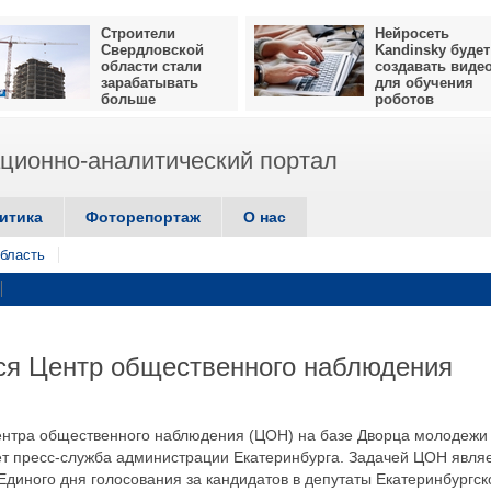
Строители
Нейросеть
Свердловской
Kandinsky будет
области стали
создавать виде
зарабатывать
для обучения
больше
роботов
ионно-аналитический портал
итика
Фоторепортаж
О нас
бласть
ся Центр общественного наблюдения
нтра общественного наблюдения (ЦОН) на базе Дворца молодежи
ет пресс-служба администрации Екатеринбурга. Задачей ЦОН явля
Единого дня голосования за кандидатов в депутаты Екатеринбургск