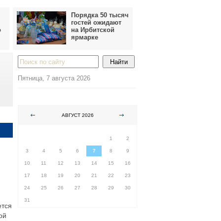
Порядка 50 тысяч
гостей ожидают
о
на Ирбитской
ярмарке
Пятница, 7 августа 2026
АВГУСТ 2026
ПН
ВТ
СР
ЧТ
ПТ
СБ
ВС
1
2
3
4
5
6
7
8
9
10
11
12
13
14
15
16
17
18
19
20
21
22
23
24
25
26
27
28
29
30
31
ется
ой