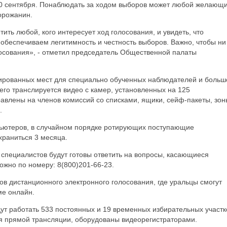
 10 сентября. Понаблюдать за ходом выборов может любой желающи
горожанин.
ить любой, кого интересует ход голосования, и увидеть, что
 обеспечиваем легитимность и честность выборов. Важно, чтобы ни
лосования», - отметил председатель Общественной палаты
ированных мест для специально обученных наблюдателей и больш
его транслируется видео с камер, установленных на 125
авлены на членов комиссий со списками, ящики, сейф-пакеты, зон
.
пьютеров, в случайном порядке ротирующих поступающие
храниться 3 месяца.
 специалистов будут готовы ответить на вопросы, касающиеся
можно по номеру: 8(800)201-66-23.
ов дистанционного электронного голосования, где уральцы смогут
ме онлайн.
ут работать 533 постоянных и 19 временных избирательных участк
ля прямой трансляции, оборудованы видеорегистраторами.