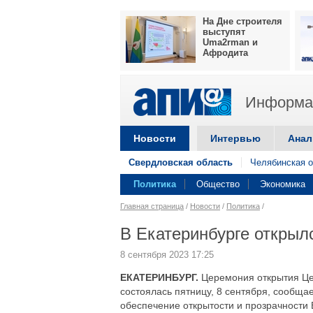
На Дне строителя
выступят
Uma2rman и
Афродита
Информац
Новости
Интервью
Анал
Свердловская область
Челябинская о
Политика
Общество
Экономика
Главная страница
/
Новости
/
Политика
/
В Екатеринбурге открыл
8 сентября 2023 17:25
ЕКАТЕРИНБУРГ.
Церемония открытия Це
состоялась пятницу, 8 сентября, сообща
обеспечение открытости и прозрачности 