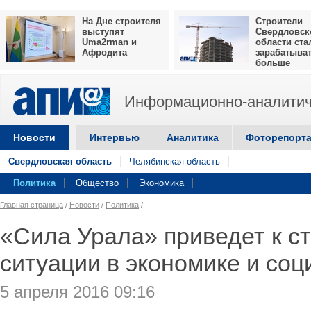
На Дне строителя
Строители
выступят
Свердловск
Uma2rman и
области ста
Афродита
зарабатыва
больше
Информационно-аналитич
Новости
Интервью
Аналитика
Фоторепорт
Свердловская область
Челябинская область
Политика
Общество
Экономика
Главная страница
/
Новости
/
Политика
/
«Сила Урала» приведет к с
ситуации в экономике и со
5 апреля 2016 09:16