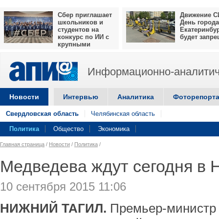
Сбер приглашает
Движение С
школьников и
День города
студентов на
Екатеринбу
конкурс по ИИ с
будет запр
крупными
призами
Информационно-аналитич
Новости
Интервью
Аналитика
Фоторепорт
Свердловская область
Челябинская область
Политика
Общество
Экономика
Главная страница
/
Новости
/
Политика
/
Медведева ждут сегодня в 
10 сентября 2015 11:06
НИЖНИЙ ТАГИЛ.
Премьер-министр 