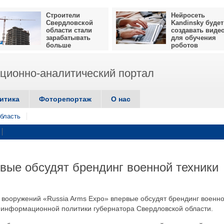
Строители
Нейросеть
Свердловской
Kandinsky будет
области стали
создавать виде
зарабатывать
для обучения
больше
роботов
ионно-аналитический портал
итика
Фоторепортаж
О нас
бласть
рвые обсудят брендинг военной техники
е вооружений «Russia Arms Expo» впервые обсудят брендинг военн
 информационной политики губернатора Свердловской области.