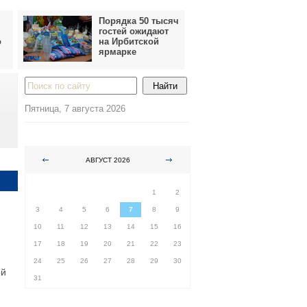
Порядка 50 тысяч
гостей ожидают
о
на Ирбитской
ярмарке
Пятница, 7 августа 2026
АВГУСТ 2026
ПН
ВТ
СР
ЧТ
ПТ
СБ
ВС
1
2
3
4
5
6
7
8
9
10
11
12
13
14
15
16
17
18
19
20
21
22
23
24
25
26
27
28
29
30
ой
31