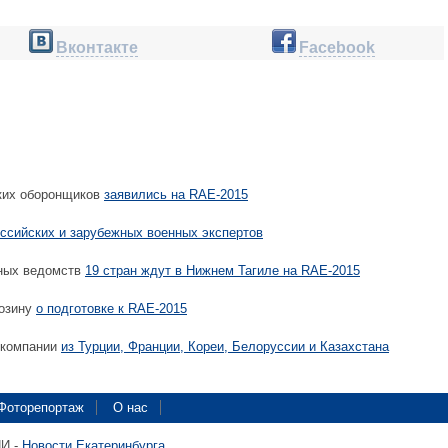
Вконтакте
Facebook
ких оборонщиков
заявились на RAE-2015
ссийских и зарубежных военных экспертов
ных ведомств
19 стран ждут в Нижнем Тагиле на RAE-2015
гозину
о подготовке к RAE-2015
 компании
из Турции, Франции, Кореи, Белоруссии и Казахстана
Фоторепортаж
О нас
ПИ -
Новости Екатеринбурга