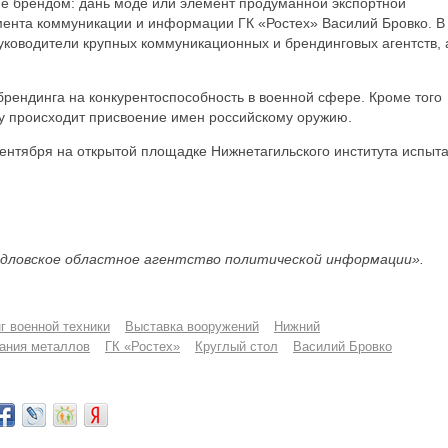
е брендом: дань моде или элемент продуманной экспортной
мента коммуникации и информации ГК «Ростех» Василий Бровко. В
уководители крупных коммуникационных и брендинговых агентств, 
рендинга на конкурентоспособность в военной сфере. Кроме того
пу происходит присвоение имен российскому оружию.
сентября на открытой площадке Нижнетагильского института испыт
дловское областное агентство политической информации».
г военной техники
Выставка вооружений
Нижний
тания металлов
ГК «Ростех»
Круглый стол
Василий Бровко