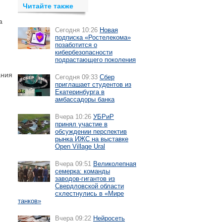
Читайте также
а
Сегодня 10:26
Новая
подписка «Ростелекома»
позаботится о
кибербезопасности
подрастающего поколения
ания
Сегодня 09:33
Сбер
приглашает студентов из
Екатеринбурга в
амбассадоры банка
Вчера 10:26
УБРиР
принял участие в
обсуждении перспектив
рынка ИЖС на выставке
Open Village Ural
Вчера 09:51
Великолепная
семерка: команды
заводов-гигантов из
Свердловской области
схлестнулись в «Мире
танков»
Вчера 09:22
Нейросеть