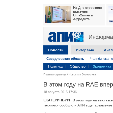
На Дне строителя
выступят
Uma2rman и
Афродита
Информац
Новости
Интервью
Анал
Свердловская область
Челябинская о
Политика
Общество
Экономика
Главная страница
/
Новости
/
Экономика
/
В этом году на RAE впе
18 августа 2015 17:36
ЕКАТЕРИНБУРГ.
В этом году на выставк
техники,- сообщили АПИ в департаменте