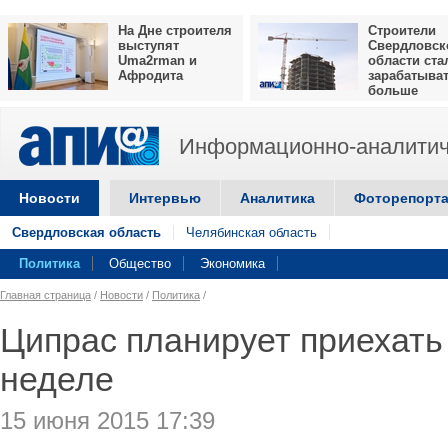
На Дне строителя
Строители
выступят
Свердловск
Uma2rman и
области ста
Афродита
зарабатыва
больше
Информационно-аналитич
Новости
Интервью
Аналитика
Фоторепорт
Свердловская область
Челябинская область
Политика
Общество
Экономика
Главная страница
/
Новости
/
Политика
/
Ципрас планирует приехать
неделе
15 июня 2015 17:39