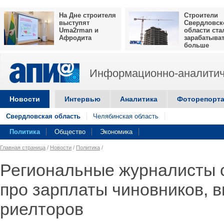
На Дне строителя
Строители
выступят
Свердловск
Uma2rman и
области ста
Афродита
зарабатыва
больше
Информационно-аналитич
Новости
Интервью
Аналитика
Фоторепорт
Свердловская область
Челябинская область
Политика
Общество
Экономика
Главная страница
/
Новости
/
Политика
/
Региональные журналисты 
про зарплаты чиновников, в
риелторов