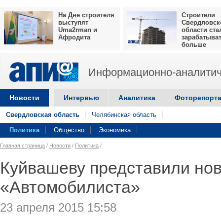
На Дне строителя
Строители
выступят
Свердловск
Uma2rman и
области ста
Афродита
зарабатыва
больше
Информационно-аналитич
Новости
Интервью
Аналитика
Фоторепорт
Свердловская область
Челябинская область
Политика
Общество
Экономика
Главная страница
/
Новости
/
Политика
/
Куйвашеву представили но
«Автомобилиста»
23 апреля 2015 15:58