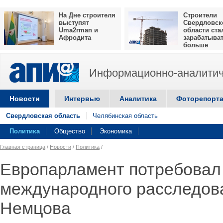
На Дне строителя
Строители
выступят
Свердловск
Uma2rman и
области ста
Афродита
зарабатыва
больше
Информационно-аналитич
Новости
Интервью
Аналитика
Фоторепорт
Свердловская область
Челябинская область
Политика
Общество
Экономика
Главная страница
/
Новости
/
Политика
/
Европарламент потребовал
международного расследов
Немцова