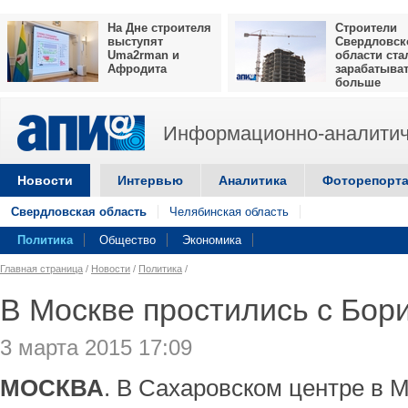
На Дне строителя
Строители
выступят
Свердловск
Uma2rman и
области ста
Афродита
зарабатыва
больше
Информационно-аналитич
Новости
Интервью
Аналитика
Фоторепорт
Свердловская область
Челябинская область
Политика
Общество
Экономика
Главная страница
/
Новости
/
Политика
/
В Москве простились с Бо
3 марта 2015 17:09
МОСКВА
. В Сахаровском центре в 