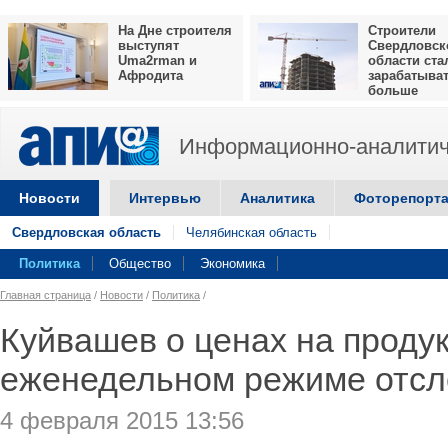
На Дне строителя
Строители
выступят
Свердловск
Uma2rman и
области ста
Афродита
зарабатыва
больше
Информационно-аналитич
Новости
Интервью
Аналитика
Фоторепорт
Свердловская область
Челябинская область
Политика
Общество
Экономика
Главная страница
/
Новости
/
Политика
/
Куйвашев о ценах на продук
еженедельном режиме отс
4 февраля 2015 13:56