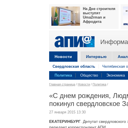
На Дне строителя
выступят
Uma2rman и
Афродита
Информац
Новости
Интервью
Анал
Свердловская область
Челябинская о
Политика
Общество
Экономика
Главная страница
/
Новости
/
Политика
/
«С днем рождения, Люд
покинул свердловское З
27 января 2015 13:30
ЕКАТЕРИНБУРГ
. Депутат свердловского
передает корреспондент АПИ.