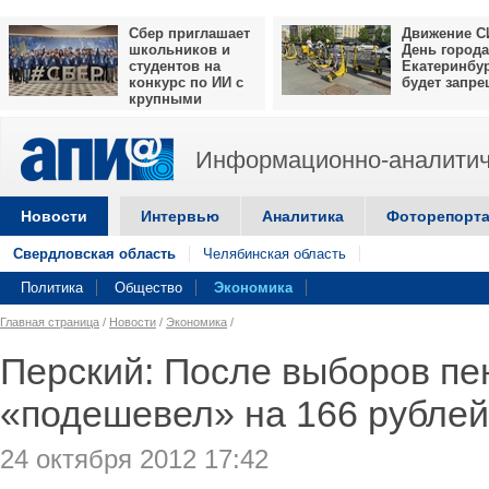
Сбер приглашает
Движение С
школьников и
День города
студентов на
Екатеринбу
конкурс по ИИ с
будет запр
крупными
призами
Информационно-аналитич
Новости
Интервью
Аналитика
Фоторепорт
Свердловская область
Челябинская область
Политика
Общество
Экономика
Главная страница
/
Новости
/
Экономика
/
Перский: После выборов пе
«подешевел» на 166 рублей
24 октября 2012 17:42