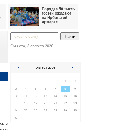
Порядка 50 тысяч
гостей ожидают
о
на Ирбитской
ярмарке
Суббота, 8 августа 2026
АВГУСТ 2026
ПН
ВТ
СР
ЧТ
ПТ
СБ
ВС
1
2
3
4
5
6
7
8
9
10
11
12
13
14
15
16
17
18
19
20
21
22
23
24
25
26
27
28
29
30
31
сь в
айны