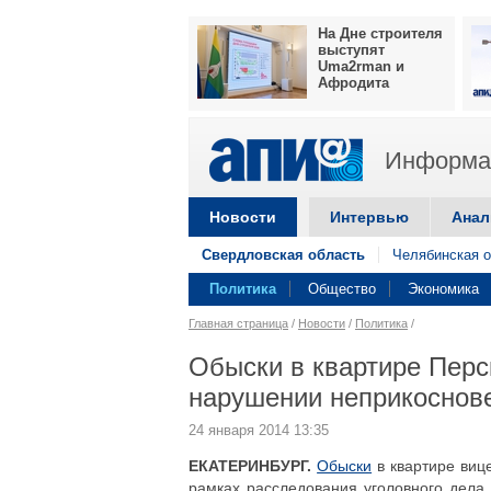
На Дне строителя
выступят
Uma2rman и
Афродита
Информац
Новости
Интервью
Анал
Свердловская область
Челябинская о
Политика
Общество
Экономика
Главная страница
/
Новости
/
Политика
/
Обыски в квартире Перс
нарушении неприкоснове
24 января 2014 13:35
ЕКАТЕРИНБУРГ.
Обыски
в квартире виц
рамках расследования уголовного дела