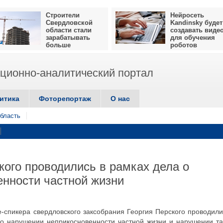
Строители
Нейросеть
Свердловской
Kandinsky будет
области стали
создавать виде
зарабатывать
для обучения
больше
роботов
ионно-аналитический портал
итика
Фоторепортаж
О нас
бласть
кого проводились в рамках дела о
нности частной жизни
е-спикера свердловского заксобрания Георгия Перского проводили
 о нарушении неприкосновенности частной жизни и нарушении т