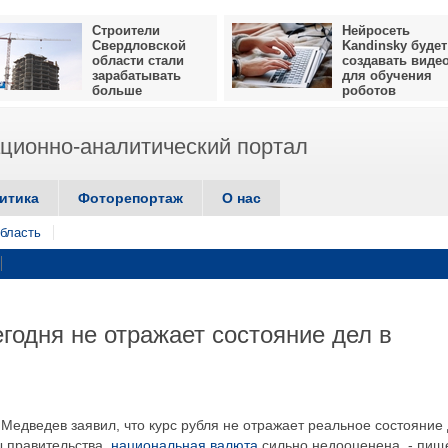
Строители
Нейросеть
Свердловской
Kandinsky будет
области стали
создавать виде
зарабатывать
для обучения
больше
роботов
ионно-аналитический портал
итика
Фоторепортаж
О нас
бласть
годня не отражает состояние дел в
Медведев заявил, что курс рубля не отражает реальное состояние
ы правительства,
национальная валюта
сильно недооценена, - пищ