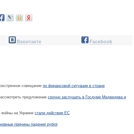
Вконтакте
Facebook
экстренное совещание
по финансовой ситуации в стране
рассмотреть предложение
срочно заслушать в Госдуме Медведева и
 войны на Украине
стали действия ЕС
новные причины падения рубля