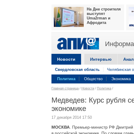
На Дне строителя
выступят
Uma2rman и
Афродита
Информац
Новости
Интервью
Анал
Свердловская область
Челябинская о
Политика
Общество
Экономика
Главная страница
/
Новости
/
Политика
/
Медведев: Курс рубля се
экономике
17 декабря 2014 17:50
МОСКВА
. Премьер-министр РФ Дмитрий 
в российской экономике. По словам глав