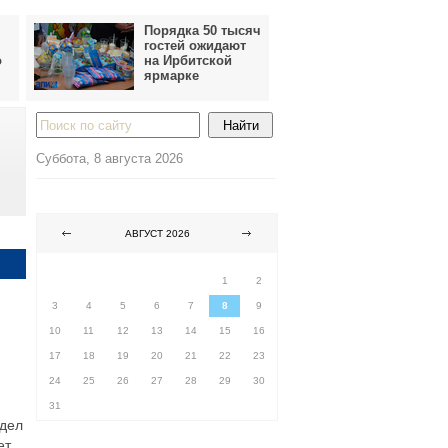
Порядка 50 тысяч
гостей ожидают
о
на Ирбитской
ярмарке
Суббота, 8 августа 2026
АВГУСТ 2026
ПН
ВТ
СР
ЧТ
ПТ
СБ
ВС
1
2
3
4
5
6
7
8
9
10
11
12
13
14
15
16
17
18
19
20
21
22
23
24
25
26
27
28
29
30
31
 дел
ет