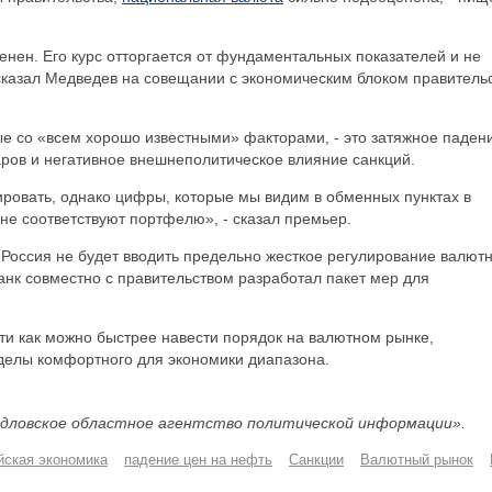
енен. Его курс отторгается от фундаментальных показателей и не
 сказал Медведев на совещании с экономическим блоком правитель
ые со «всем хорошо известными» факторами, - это затяжное паден
аров и негативное внешнеполитическое влияние санкций.
гировать, однако цифры, которые мы видим в обменных пунктах в
 не соответствуют портфелю», - сказал премьер.
Россия не будет вводить предельно жесткое регулирование валют
нк совместно с правительством разработал пакет мер для
ти как можно быстрее навести порядок на валютном рынке,
еделы комфортного для экономики диапазона.
дловское областное агентство политической информации».
йская экономика
падение цен на нефть
Санкции
Валютный рынок