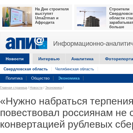
На Дне строителя
Строители
выступят
Свердловск
Uma2rman и
области ста
Афродита
зарабатыва
больше
Информационно-аналитич
Новости
Интервью
Аналитика
Фоторепорт
Свердловская область
Челябинская область
Политика
Общество
Экономика
Главная страница
/
Новости
/
Экономика
/
«Нужно набраться терпени
повествовал россиянам не 
конвертацией рублевых сб