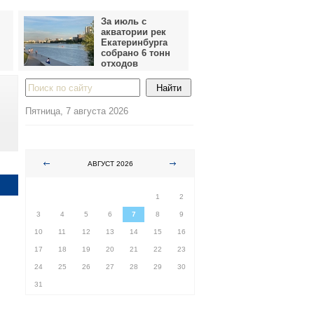
За июль с
акватории рек
Екатеринбурга
собрано 6 тонн
отходов
Пятница, 7 августа 2026
АВГУСТ 2026
ПН
ВТ
СР
ЧТ
ПТ
СБ
ВС
1
2
3
4
5
6
7
8
9
10
11
12
13
14
15
16
17
18
19
20
21
22
23
24
25
26
27
28
29
30
31