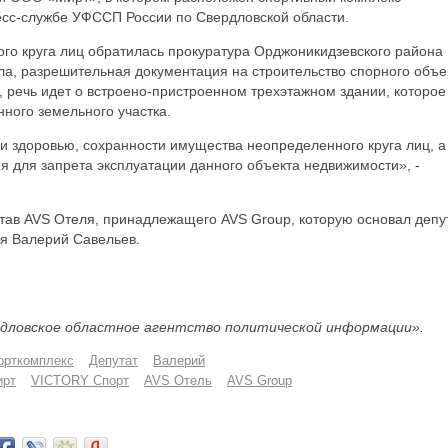
сс-службе УФССП России по Свердловской области.
ого круга лиц обратилась прокуратура Орджоникидзевского района
ла, разрешительная документация на строительство спорного объе
 речь идет о встроено-пристроенном трехэтажном здании, которое
нного земельного участка.
и и здоровью, сохранности имущества неопределенного круга лиц, а
ия для запрета эксплуатации данного объекта недвижимости», -
став AVS Отеля, принадлежащего AVS Group, которую основал депу
ия Валерий Савельев.
дловское областное агентство политической информации».
орткомплекс
Депутат
Валерий
ирт
VICTORY Спорт
AVS Отель
AVS Group