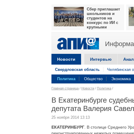
Сбер приглашает
школьников и
студентов на
конкурс по ИИ с
крупными
призами
Информац
Новости
Интервью
Анал
Свердловская область
Челябинская о
Политика
Общество
Экономика
Главная страница
/
Новости
/
Политика
/
В Екатеринбурге судебн
депутата Валерия Саве
25 ноября 2014 13:13
ЕКАТЕРИНБУРГ
. В столице Среднего У
реконструированных нежилых помещений