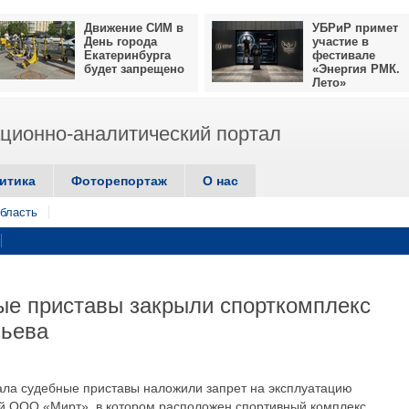
Движение СИМ в
УБРиР примет
День города
участие в
Екатеринбурга
фестивале
будет запрещено
«Энергия РМК.
Лето»
ионно-аналитический портал
итика
Фоторепортаж
О нас
бласть
ые приставы закрыли спорткомплекс
льева
рала судебные приставы наложили запрет на эксплуатацию
 ООО «Мирт», в котором расположен спортивный комплекс