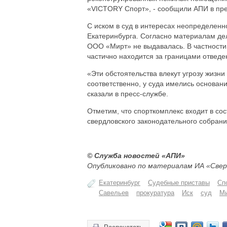
«VICTORY Спорт», - сообщили АПИ в пре
С иском в суд в интересах неопределенн
Екатеринбурга. Согласно материалам де
ООО «Мирт» не выдавалась. В частности,
частично находится за границами отведе
«Эти обстоятельства влекут угрозу жизн
соответственно, у суда имелись основан
сказали в пресс-службе.
Отметим, что спорткомплекс входит в со
свердловского законодательного собран
© Служба новостей «АПИ»
Опубликовано по материалам ИА «Свер
Екатеринбург
Судебные приставы
Сп
Савельев
прокуратура
Иск
суд
М