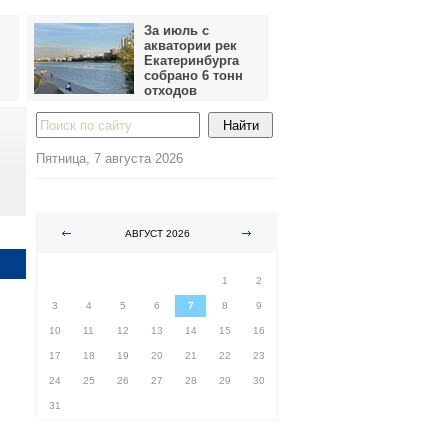
За июль с
акватории рек
Екатеринбурга
собрано 6 тонн
отходов
Пятница, 7 августа 2026
АВГУСТ 2026
ПН
ВТ
СР
ЧТ
ПТ
СБ
ВС
1
2
3
4
5
6
7
8
9
10
11
12
13
14
15
16
17
18
19
20
21
22
23
24
25
26
27
28
29
30
31