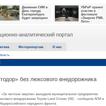
Движение СИМ в
УБРиР примет
День города
участие в
Екатеринбурга
фестивале
будет запрещено
«Энергия РМК.
Лето»
ионно-аналитический портал
итика
Фоторепортаж
О нас
бласть
тодор» без люксового внедорожника
Ф «За честные закупки» вынудили муниципальное предприятие
юксового внедорожника Toyota Land Cruiser 200, - сообщили АПИ в
Общероссийского народного фронта.