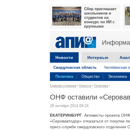
Сбер приглашает
школьников и
студентов на
конкурс по ИИ с
крупными
призами
Информац
Новости
Интервью
Анал
Свердловская область
Челябинская о
Политика
Общество
Экономика
Главная страница
/
Новости
/
Политика
/
ОНФ оставили «Серовав
28 октября 2014 09:24
ЕКАТЕРИНБУРГ
. Активисты проекта ОН
«Серовавтодор» отказаться от покупки л
пресс-службе свердловского отделения 