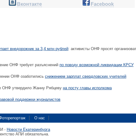
Вконтакте
Facebook
пает внедорожник за 3,4 млн рублей
: активисты ОНФ просят организова
ение ОНФ требует разъяснений
по поводу возможной ликвидации КРСУ
лении ОНФ озаботились
снижением зарплат свердловских учителей
е ОНФ утвердило Жанну Рябцеву
на посту главы исполкома
равовой поддержки журналистов
Фоторепортаж
О нас
ПИ -
Новости Екатеринбурга
гентство АПИ обязательна.