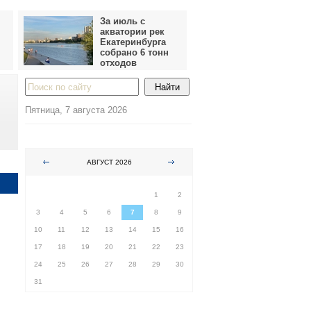
За июль с
акватории рек
Екатеринбурга
собрано 6 тонн
отходов
Пятница, 7 августа 2026
АВГУСТ 2026
ПН
ВТ
СР
ЧТ
ПТ
СБ
ВС
1
2
3
4
5
6
7
8
9
10
11
12
13
14
15
16
17
18
19
20
21
22
23
24
25
26
27
28
29
30
31