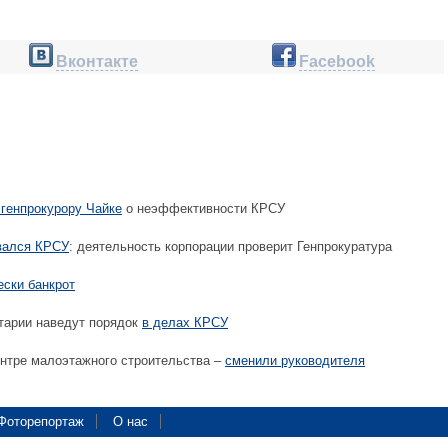
Вконтакте
Facebook
 генпрокурору Чайке
о неэффективности КРСУ
вался КРСУ
: деятельность корпорации проверит Генпрокуратура
ески банкрот
тарии наведут порядок
в делах КРСУ
нтре малоэтажного строительства –
сменили руководителя
Фоторепортаж
О нас