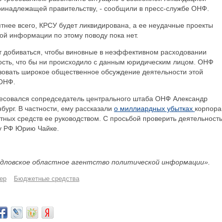
ринадлежащей правительству, - сообщили в пресс-службе ОНФ.
ятнее всего, КРСУ будет ликвидирована, а ее неудачные проекты
ой информации по этому поводу пока нет.
 добиваться, чтобы виновные в неэффективном расходовании
ость, что бы ни происходило с данным юридическим лицом. ОНФ
изовать широкое общественное обсуждение деятельности этой
 ОНФ.
есовался сопредседатель центрального штаба ОНФ Александр
нбург. В частности, ему рассказали
о миллиардных убытках
корпора
ных средств ее руководством. С просьбой проверить деятельност
у РФ Юрию Чайке.
дловское областное агентство политической информации».
ер
Бюджетные средства