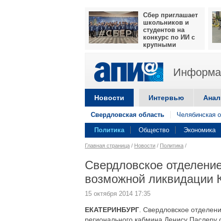
Сбер приглашает
школьников и
студентов на
конкурс по ИИ с
крупными
призами
Информац
Новости
Интервью
Анал
Свердловская область
Челябинская о
Политика
Общество
Экономика
Главная страница
/
Новости
/
Политика
/
Свердловское отделение
возможной ликвидации 
15 октября 2014 17:35
ЕКАТЕРИНБУРГ
. Свердловское отделен
регионального кабмина Денису Паслеру 