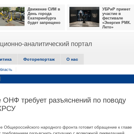
Движение СИМ в
УБРиР примет
День города
участие в
Екатеринбурга
фестивале
будет запрещено
«Энергия РМК.
Лето»
ионно-аналитический портал
итика
Фоторепортаж
О нас
бласть
 ОНФ требует разъяснений по поводу
КРСУ
ие Общероссийского народного фронта готовит обращение к главе
с требованием разъяснить ситуацию с возможной ликвидацией