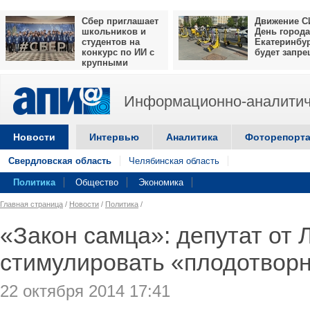
Сбер приглашает
Движение С
школьников и
День города
студентов на
Екатеринбу
конкурс по ИИ с
будет запр
крупными
призами
Информационно-аналитич
Новости
Интервью
Аналитика
Фоторепорт
Свердловская область
Челябинская область
Политика
Общество
Экономика
Главная страница
/
Новости
/
Политика
/
«Закон самца»: депутат от
стимулировать «плодотвор
22 октября 2014 17:41