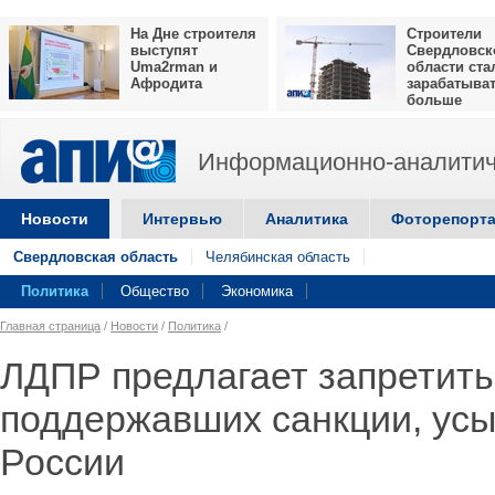
На Дне строителя
Строители
выступят
Свердловск
Uma2rman и
области ста
Афродита
зарабатыва
больше
Информационно-аналитич
Новости
Интервью
Аналитика
Фоторепорт
Свердловская область
Челябинская область
Политика
Общество
Экономика
Главная страница
/
Новости
/
Политика
/
ЛДПР предлагает запретить
поддержавших санкции, усы
России