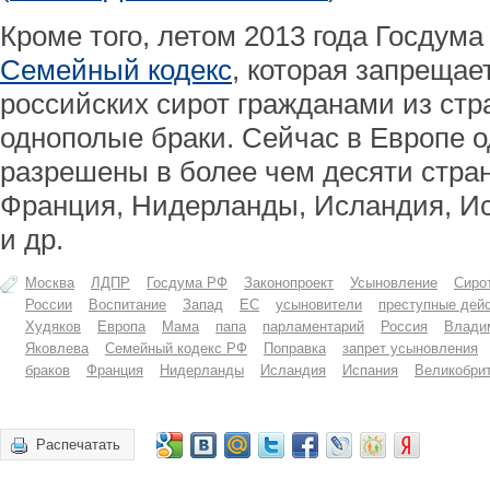
Кроме того, летом 2013 года Госдум
Семейный кодекс
, которая запрещае
российских сирот гражданами из стр
однополые браки. Сейчас в Европе 
разрешены в более чем десяти стран
Франция, Нидерланды, Исландия, И
и др.
Москва
ЛДПР
Госдума РФ
Законопроект
Усыновление
Сиро
России
Воспитание
Запад
ЕС
усыновители
преступные дей
Худяков
Европа
Мама
папа
парламентарий
Россия
Влади
Яковлева
Семейный кодекс РФ
Поправка
запрет усыновления
браков
Франция
Нидерланды
Исландия
Испания
Великобри
Распечатать