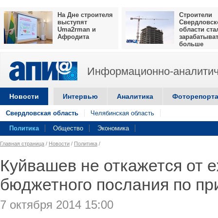
На Дне строителя
Строители
выступят
Свердловск
Uma2rman и
области ста
Афродита
зарабатыва
больше
Информационно-аналитич
Новости
Интервью
Аналитика
Фоторепорт
Свердловская область
Челябинская область
Политика
Общество
Экономика
Главная страница
/
Новости
/
Политика
/
Куйвашев не откажется от 
бюджетного послания по пр
7 октября 2014 15:00