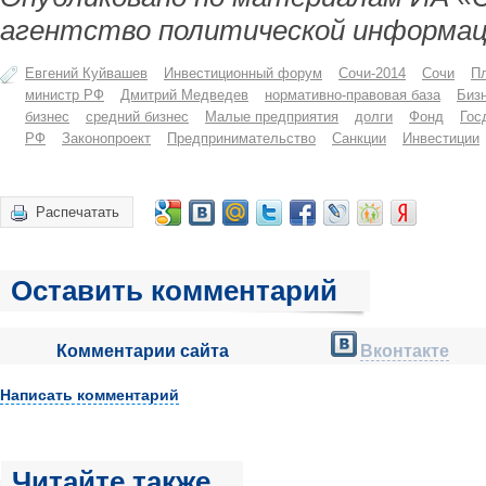
агентство политической информац
Евгений Куйвашев
Инвестиционный форум
Сочи-2014
Сочи
Пл
министр РФ
Дмитрий Медведев
нормативно-правовая база
Биз
бизнес
средний бизнес
Малые предприятия
долги
Фонд
Гос
РФ
Законопроект
Предпринимательство
Санкции
Инвестиции
Распечатать
Оставить комментарий
Комментарии сайта
Вконтакте
Написать комментарий
Читайте также