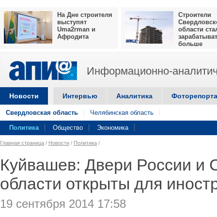
На Дне строителя
Строители
выступят
Свердловск
Uma2rman и
области ста
Афродита
зарабатыва
больше
Информационно-аналитич
Новости
Интервью
Аналитика
Фоторепорт
Свердловская область
Челябинская область
Политика
Общество
Экономика
Главная страница
/
Новости
/
Политика
/
Куйвашев: Двери России и 
области открыты для иност
19 сентября 2014 17:58