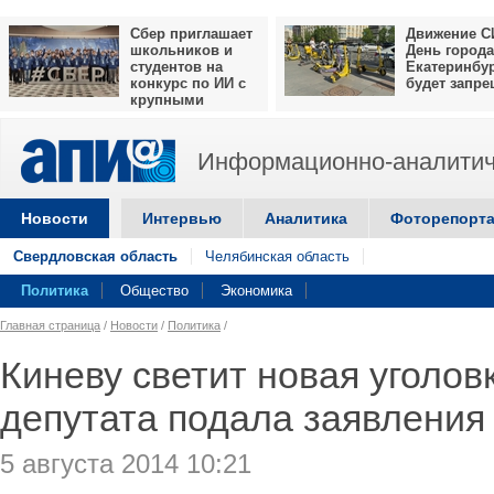
Сбер приглашает
Движение С
школьников и
День города
студентов на
Екатеринбу
конкурс по ИИ с
будет запр
крупными
призами
Информационно-аналитич
Новости
Интервью
Аналитика
Фоторепорт
Свердловская область
Челябинская область
Политика
Общество
Экономика
Главная страница
/
Новости
/
Политика
/
Киневу светит новая уголо
депутата подала заявления
5 августа 2014 10:21