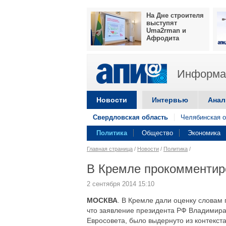
На Дне строителя
выступят
Uma2rman и
Афродита
Информац
Новости
Интервью
Анал
Свердловская область
Челябинская о
Политика
Общество
Экономика
Главная страница
/
Новости
/
Политика
/
В Кремле прокомментиро
2 сентября 2014 15:10
МОСКВА
. В Кремле дали оценку словам
что заявление президента РФ Владимира
Евросовета, было выдернуто из контекст