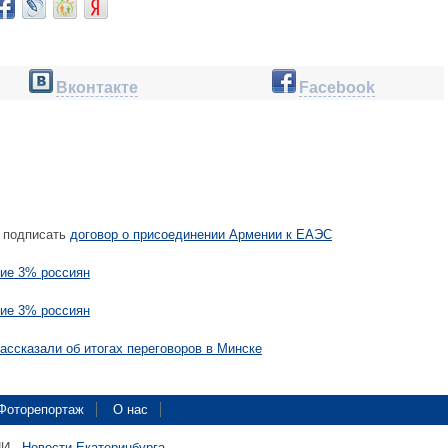
Вконтакте
Facebook
 подписать
договор о присоединении Армении к ЕАЭС
рие 3% россиян
рие 3% россиян
ассказали об итогах переговоров в Минске
Фоторепортаж
О нас
ПИ -
Новости Екатеринбурга