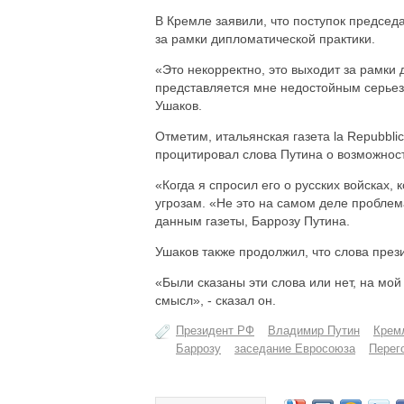
В Кремле заявили, что поступок председ
за рамки дипломатической практики.
«Это некорректно, это выходит за рамки 
представляется мне недостойным серьез
Ушаков.
Отметим, итальянская газета la Repubbl
процитировал слова Путина о возможност
«Когда я спросил его о русских войсках,
угрозам. «Не это на самом деле проблема
данным газеты, Баррозу Путина.
Ушаков также продолжил, что слова през
«Были сказаны эти слова или нет, на мой
смысл», - сказал он.
Президент РФ
Владимир Путин
Крем
Баррозу
заседание Евросоюза
Перег