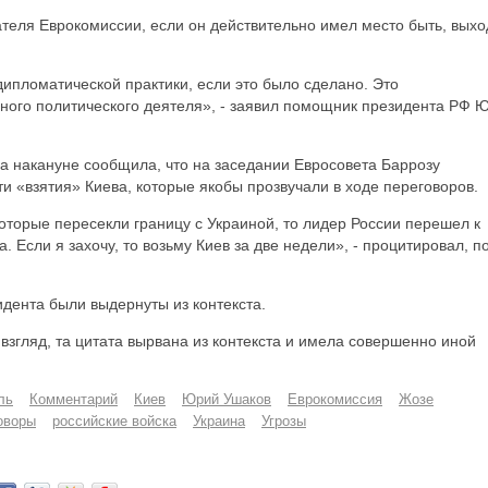
ателя Еврокомиссии, если он действительно имел место быть, выхо
дипломатической практики, если это было сделано. Это
ного политического деятеля», - заявил помощник президента РФ 
ica накануне сообщила, что на заседании Евросовета Баррозу
и «взятия» Киева, которые якобы прозвучали в ходе переговоров.
 которые пересекли границу с Украиной, то лидер России перешел к
. Если я захочу, то возьму Киев за две недели», - процитировал, п
идента были выдернуты из контекста.
 взгляд, та цитата вырвана из контекста и имела совершенно иной
ль
Комментарий
Киев
Юрий Ушаков
Еврокомиссия
Жозе
оворы
российские войска
Украина
Угрозы