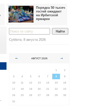
Порядка 50 тысяч
гостей ожидают
о
на Ирбитской
ярмарке
Суббота, 8 августа 2026
АВГУСТ 2026
ПН
ВТ
СР
ЧТ
ПТ
СБ
ВС
1
2
3
4
5
6
7
8
9
10
11
12
13
14
15
16
17
18
19
20
21
22
23
24
25
26
27
28
29
30
,
31