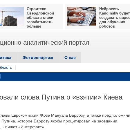
Строители
Нейросеть
Свердловской
Kandinsky будет
области стали
создавать виде
зарабатывать
для обучения
больше
роботов
ионно-аналитический портал
итика
Фоторепортаж
О нас
бласть
вали слова Путина о «взятии» Киева
 главы Еврокомиссии Жозе Мануэла Баррозу, а также предположили
 Путина, которое Баррозу якобы процитировал на заседании
а, - пишет «Интерфакс».