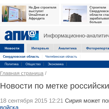
На Дне строителя
Строители
выступят
Свердловск
Uma2rman и
области ста
Афродита
зарабатыва
больше
Информационно-аналитич
Новости
Интервью
Аналитика
Фоторепорт
Свердловская область
Челябинская область
Политика
Общество
Экономика
Главная страница
/
Новости по метке российски
18 сентября 2015 12:21
Сирия может по
войска