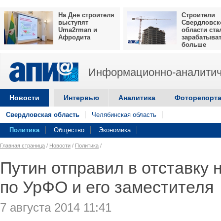
На Дне строителя
Строители
выступят
Свердловск
Uma2rman и
области ста
Афродита
зарабатыва
больше
Информационно-аналитич
Новости
Интервью
Аналитика
Фоторепорт
Свердловская область
Челябинская область
Политика
Общество
Экономика
Главная страница
/
Новости
/
Политика
/
Путин отправил в отставку
по УрФО и его заместителя
7 августа 2014 11:41