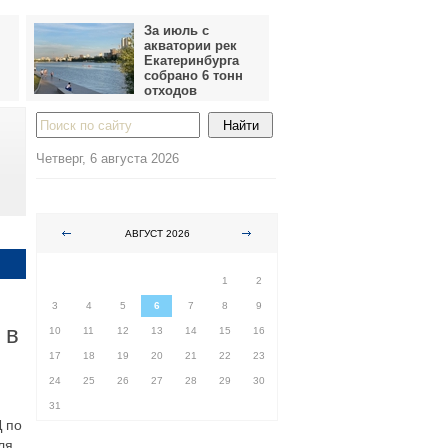
За июль с
акватории рек
Екатеринбурга
собрано 6 тонн
отходов
Четверг, 6 августа 2026
АВГУСТ 2026
ПН
ВТ
СР
ЧТ
ПТ
СБ
ВС
1
2
3
4
5
6
7
8
9
 в
10
11
12
13
14
15
16
17
18
19
20
21
22
23
24
25
26
27
28
29
30
31
Д по
ля.