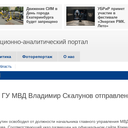
Движение СИМ в
УБРиР примет
День города
участие в
Екатеринбурга
фестивале
будет запрещено
«Энергия РМК.
Лето»
ионно-аналитический портал
итика
Фоторепортаж
О нас
бласть
о ГУ МВД Владимир Скалунов отправлен
утин освободил от должности начальника главного управления МВ
ова. Соответствующий указ размещен на официальном сайте Крем