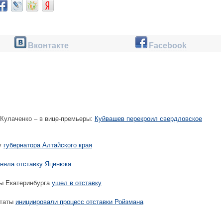
Вконтакте
Facebook
 Кулаченко – в вице-премьеры:
Куйвашев перекроил свердловское
у
губернатора Алтайского края
иняла отставку Яценюка
ы Екатеринбурга
ушел в отставку
утаты
инициировали процесс отставки Ройзмана