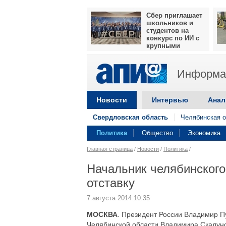
Сбер приглашает
школьников и
студентов на
конкурс по ИИ с
крупными
призами
Информац
Новости
Интервью
Анал
Свердловская область
Челябинская о
Политика
Общество
Экономика
Главная страница
/
Новости
/
Политика
/
Начальник челябинског
отставку
7 августа 2014 10:35
МОСКВА
. Президент России Владимир П
Челябинской области Владимира Скалун