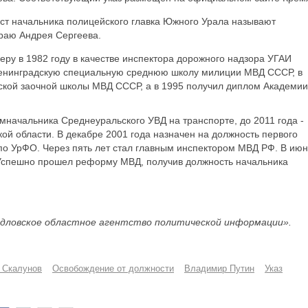
ост начальника полицейского главка Южного Урала называют
раю Андрея Сергеева.
еру в 1982 году в качестве инспектора дорожного надзора УГАИ
Ленинградскую специальную среднюю школу милиции МВД СССР, в
ской заочной школы МВД СССР, а в 1995 получил диплом Академии
амначальника Среднеуральского УВД на транспорте, до 2011 года -
й области. В декабре 2001 года назначен на должность первого
по УрФО. Через пять лет стал главным инспектором МВД РФ. В ию
 Успешно прошел реформу МВД, получив должность начальника
дловское областное агентство политической информации».
 Скалунов
Освобождение от должности
Владимир Путин
Указ