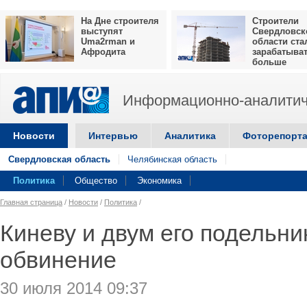
На Дне строителя
Строители
выступят
Свердловск
Uma2rman и
области ста
Афродита
зарабатыва
больше
Информационно-аналитич
Новости
Интервью
Аналитика
Фоторепорт
Свердловская область
Челябинская область
Политика
Общество
Экономика
Главная страница
/
Новости
/
Политика
/
Киневу и двум его подельн
обвинение
30 июля 2014 09:37