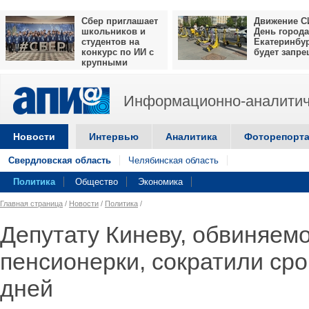
Сбер приглашает
Движение С
школьников и
День города
студентов на
Екатеринбу
конкурс по ИИ с
будет запр
крупными
призами
Информационно-аналитич
Новости
Интервью
Аналитика
Фоторепорт
Свердловская область
Челябинская область
Политика
Общество
Экономика
Главная страница
/
Новости
/
Политика
/
Депутату Киневу, обвиняемо
пенсионерки, сократили сро
дней