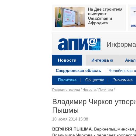
На Дне строителя
выступят
Uma2rman и
Афродита
Информац
Новости
Интервью
Анал
Свердловская область
Челябинская о
Политика
Общество
Экономика
Главная страница
/
Новости
/
Политика
/
Владимир Чирков утверж
Пышмы
10 июля 2014 15:38
ВЕРХНЯЯ ПЫШМА
. Верхнепышминская д
Владимира Чиркова,- передает корреспо