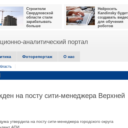
Строители
Нейросеть
Свердловской
Kandinsky будет
области стали
создавать виде
зарабатывать
для обучения
больше
роботов
ионно-аналитический портал
итика
Фоторепортаж
О нас
бласть
ден на посту сити-менеджера Верхней
ума утвердила на посту сити-менеджера городского округа
ндент АПИ.