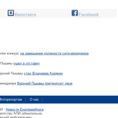
Вконтакте
Facebook
лен конкурс
на замещение должности сити-менеджера
й Пышмы
ушел в отставку
ерхней Пышмы
стал Владимир Корякин
менеджера
Верхней Пышмы претендуют двое
Фоторепортаж
О нас
ПИ -
Новости Екатеринбурга
гентство АПИ обязательна.
ческой информации»