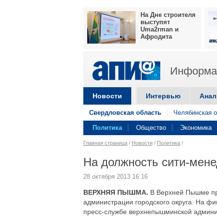
На Дне строителя
выступят
Uma2rman и
Афродита
Информац
Новости
Интервью
Анал
Свердловская область
Челябинская о
Политика
Общество
Экономика
Главная страница
/
Новости
/
Политика
/
На должность сити-мен
28 октября 2013 16:16
ВЕРХНЯЯ ПЫШМА.
В Верхней Пышме пр
администрации городского округа. На ф
пресс-службе верхнепышминской админи