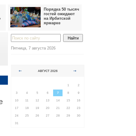
Порядка 50 тысяч
гостей ожидают
о
на Ирбитской
ярмарке
Пятница, 7 августа 2026
АВГУСТ 2026
ПН
ВТ
СР
ЧТ
ПТ
СБ
ВС
1
2
3
4
5
6
7
8
9
е
10
11
12
13
14
15
16
17
18
19
20
21
22
23
24
25
26
27
28
29
30
31