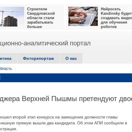
Строители
Нейросеть
Свердловской
Kandinsky будет
области стали
создавать виде
зарабатывать
для обучения
больше
роботов
ионно-аналитический портал
итика
Фоторепортаж
О нас
бласть
еджера Верхней Пышмы претендуют дво
ошел второй этап конкурса на замещение должности главы
инишную прямую вышли два кандидата. Об этом АПИ сообщили в
страции.