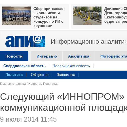
Сбер приглашает
Движение С
школьников и
День города
студентов на
Екатеринбу
конкурс по ИИ с
будет запр
крупными
призами
Информационно-аналитич
Новости
Интервью
Аналитика
Фоторепорт
Свердловская область
Челябинская область
Политика
Общество
Экономика
Главная страница
/
Новости
/
Политика
/
Следующий «ИННОПРОМ» м
коммуникационной площадк
9 июля 2014 11:45