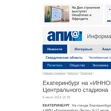
На Дне строителя
выступят
Uma2rman и
Афродита
Информац
Новости
Интервью
Анал
Свердловская область
Челябинская о
Политика
Общество
Экономика
Главная страница
/
Новости
/
Политика
/
Екатеринбург на «ИННО
Центрального стадиона
8 июля 2014 14:38
ЕКАТЕРИНБУРГ
. На стенде Екатеринбу
в МВЦ «Екатеринбург-Экспо» 9-12 июля,