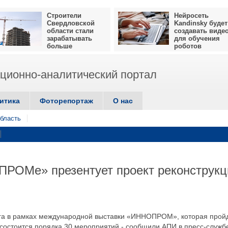
Строители
Нейросеть
Свердловской
Kandinsky будет
области стали
создавать виде
зарабатывать
для обучения
больше
роботов
ионно-аналитический портал
итика
Фоторепортаж
О нас
бласть
ПРОМе» презентует проект реконструкц
рга в рамках международной выставки «ИННОПРОМ», которая прой
 состоится порядка 30 мероприятий,- сообщили АПИ в пресс-служб