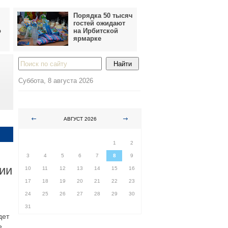
Порядка 50 тысяч
гостей ожидают
о
на Ирбитской
ярмарке
Суббота, 8 августа 2026
АВГУСТ 2026
ПН
ВТ
СР
ЧТ
ПТ
СБ
ВС
1
2
3
4
5
6
7
8
9
ии
10
11
12
13
14
15
16
17
18
19
20
21
22
23
24
25
26
27
28
29
30
31
дет
е