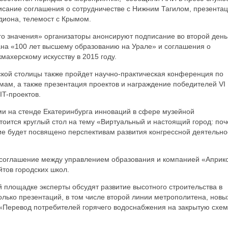
исание соглашения о сотрудничестве с Нижним Тагилом, презента
диона, телемост с Крымом.
го значения» организаторы анонсируют подписание во второй день
ана «100 лет высшему образованию на Урале» и соглашения о
ахерскому искусству в 2015 году.
ской столицы также пройдет научно-практическая конференция по
м, а также презентация проектов и награждение победителей VI
IT-проектов.
ми на стенде Екатеринбурга инноваций в сфере музейной
оится круглый стол на тему «Виртуальный и настоящий город: по
ие будет посвящено перспективам развития конгрессной деятельно
 соглашение между управлением образования и компанией «Априк
йтов городских школ.
й площадке эксперты обсудят развитие высотного строительства в
колько презентаций, в том числе второй линии метрополитена, новы
 «Перевод потребителей горячего водоснабжения на закрытую схем