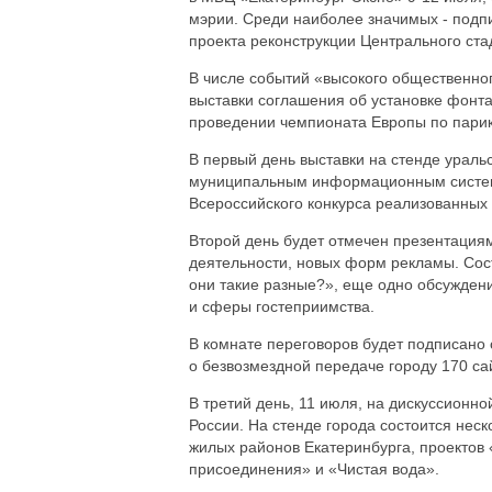
мэрии. Среди наиболее значимых - подп
проекта реконструкции Центрального ста
В числе событий «высокого общественно
выставки соглашения об установке фонт
проведении чемпионата Европы по парикм
В первый день выставки на стенде ураль
муниципальным информационным система
Всероссийского конкурса реализованных 
Второй день будет отмечен презентация
деятельности, новых форм рекламы. Сост
они такие разные?», еще одно обсужден
и сферы гостеприимства.
В комнате переговоров будет подписано
о безвозмездной передаче городу 170 са
В третий день, 11 июля, на дискуссионно
России. На стенде города состоится нес
жилых районов Екатеринбурга, проектов
присоединения» и «Чистая вода».