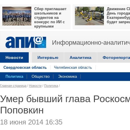
Сбер приглашает
Движение С
школьников и
День города
студентов на
Екатеринбу
конкурс по ИИ с
будет запр
крупными
призами
Информационно-аналитич
Новости
Интервью
Аналитика
Фоторепорт
Свердловская область
Челябинская область
Политика
Общество
Экономика
Главная страница
/
Новости
/
Политика
/
Умер бывший глава Роскос
Поповкин
18 июня 2014 16:35